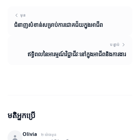
មុន
ជំនាញសំខាន់សម្រាប់ការជោគជ័យក្នុងអាជីព
បន្ទាប់
ឥទ្ធិពលនៃអារម្មណ៍វិជ្ជាជីវៈនៅក្នុងអាជីពនិងការងារ
មតិអ្នកប្រើ
Olivia
២ ម៉ោងមុន