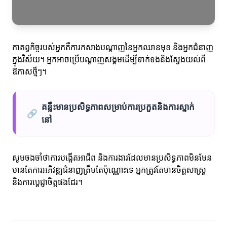
កាតព្វកិច្ចរបស់អ្នកគឺការកសាងបណ្ដាញនៃអ្នកឈានមុខ និងអ្នកជំនាញ
ក្នុងវិស័យ។ អ្នកអាចប្រើបណ្ដាញសង្គមដើម្បីទាក់ទងនិងស្វែងយល់ពី
ឱកាសថ្មីៗ។
គន្លឹះមានប្រសិទ្ធភាពសម្រាប់ការប្រកួតនិងការស្នាក់
🔗
នៅ
សូមចងចាំថាការបង្កើតអាជីព និងការងារដែលមានប្រសិទ្ធភាពមិនមែន
មានតែការអភិវឌ្ឍជំនាញត្រឹមតែប៉ុណ្ណោះទេ អ្នកត្រូវតែមានចិត្តសាស្ត្រ
និងការប្តេជ្ញាចិត្តផងដែរ។