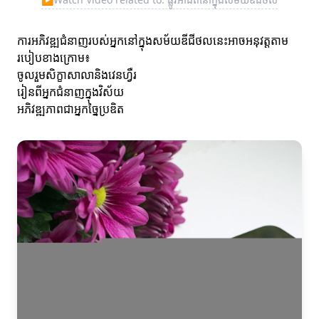
ការអភិវឌ្ឍជំនាញរបស់អ្នកនៅក្នុងសម័យឌីជីថលនេះអាចអនុវត្តតាម
របៀបខាងក្រោម៖
ចូលរួមសិក្ខាសាលានិងវេនហ្វឺរ
រៀនពីអ្នកជំនាញក្នុងវិស័យ
អភិវឌ្ឍភាពជាអ្នកច្នៃប្រឌិត