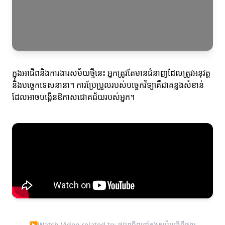
ក្នុងអាជីពនិងការងារសម័យថ្មីនេះ អ្នកត្រូវតែមានជំនាញដែលត្រូវអនុវត្ត
និងបច្ចេកទេសនានា។ ការប្រែប្រួលរបស់បច្ចេកវិទ្យាគឺជាគន្លងសំខាន់
ដែលអាចបង្កើនឱកាសជោគជ័យរបស់អ្នក។
▶
Watch Video related to: ផ្លូវអាជីពនៅក្នុងសម័យឌីជីថល