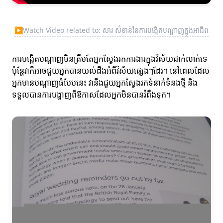
▶
Watch Video related to: សារៈសំខាន់នៃការបង្កើតបណ្តាញក្នុងអាជីព
ការបង្កើតបណ្តាញមិនត្រឹមតែអ្នកស្វែងរកការងារក្នុងវិស័យជាក់លាក់ទេ
ប៉ុន្តែវាក៏អាចជួយអ្នកបានយល់ដឹងអំពីវិស័យផ្សេងៗដែរ។ នៅពេលដែល
អ្នកមានបណ្តាញធំបែបនេះ វានឹងជួយអ្នកស្វែងរកទំនាក់ទំនងថ្មី និង
ទទួលបានការបង្ហាញពីឱកាសដែលអ្នកមិនបានរំពឹងទុក។