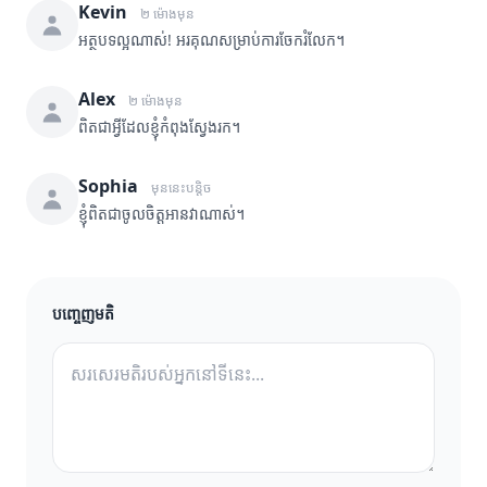
Kevin
២ ម៉ោងមុន
អត្ថបទល្អណាស់! អរគុណសម្រាប់ការចែករំលែក។
Alex
២ ម៉ោងមុន
ពិតជាអ្វីដែលខ្ញុំកំពុងស្វែងរក។
Sophia
មុននេះបន្តិច
ខ្ញុំពិតជាចូលចិត្តអានវាណាស់។
បញ្ចេញមតិ