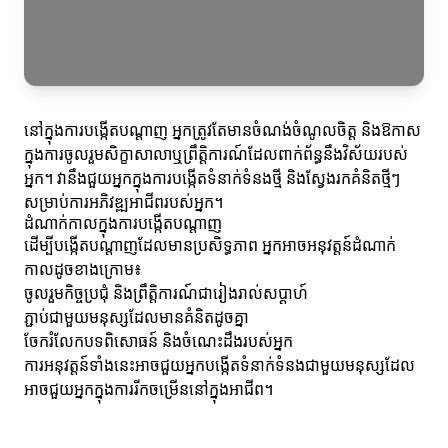
នៅក្នុងការបង្កើតបណ្តាញ អ្នកត្រូវតែមានចំណង់ចំណូលចិត្ត និងឱកាស
ក្នុងការចូលរួមសិក្ខាសាលាឬព្រឹត្តិការណ៍ដែលពាក់ព័ន្ធនឹងវិស័យរបស់
អ្នក។ វានឹងជួយអ្នកក្នុងការបង្កើតទំនាក់ទំនងថ្មី និងស្វែងរកគំនិតថ្មីៗ
សម្រាប់ការអភិវឌ្ឍអាជីពរបស់អ្នក។
ដំណាក់កាលក្នុងការបង្កើតបណ្តាញ
ដើម្បីបង្កើតបណ្តាញដែលមានប្រសិទ្ធភាព អ្នកអាចអនុវត្តន៍ដំណាក់
កាលដូចខាងក្រោម៖
ចូលរួមកិច្ចប្រជុំ និងព្រឹត្តិការណ៍ជារៀងរាល់សប្តាហ៍
ភ្ជាប់ជាមួយមនុស្សដែលមានគំនិតដូចគ្នា
ចែករំលែកបទពិសោធន៍ និងចំណេះដឹងរបស់អ្នក
ការអនុវត្តន៍ទាំងនេះអាចជួយអ្នកបង្កើតទំនាក់ទំនងជាមួយមនុស្សដែល
អាចជួយអ្នកក្នុងការរីកចម្រើននៅក្នុងអាជីព។