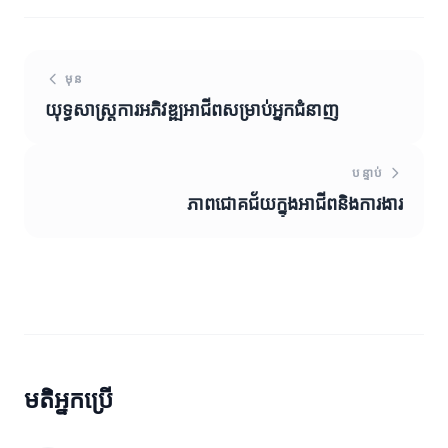
មុន
យុទ្ធសាស្ត្រការអភិវឌ្ឍអាជីពសម្រាប់អ្នកជំនាញ
បន្ទាប់
ភាពជោគជ័យក្នុងអាជីពនិងការងារ
មតិអ្នកប្រើ