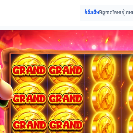
ទំព័រដើម
មិត្តភាពថែមទៀត
អា