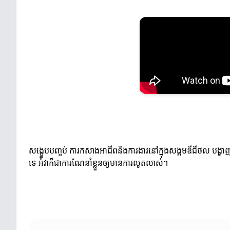
សង្ខេបបញ្ចប់ ការកសាងអាជីពនិងការងារនៅក្នុងសង្គមឌីជីថល បង្ហា
ទេ អ៉ីវាក៏ជាការណែនាំខ្លួនឲ្យមានការលូតលាស់។