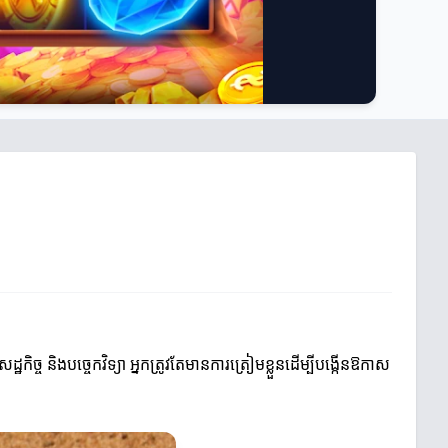
ឋកិច្ច និងបច្ចេកវិទ្យា អ្នកត្រូវតែមានការត្រៀមខ្លួនដើម្បីបង្កើនឱកាស