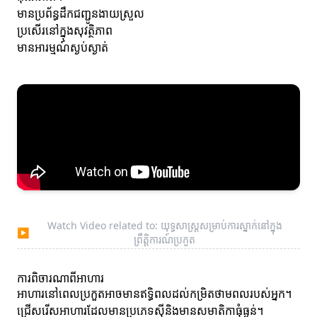
មានប្រព័ន្ធដឹកជញ្ជូនងាយស្រួល
ប្រសើរនៅក្នុងសុវត្ថិភាព
មានអារម្មណ៍ស្ងប់ស្ងាត់
Watch Video related to: យុទ្ធសាស្ត្រសម្រាប់ការស្នាក់នៅក្នុង
▶
ព្រឹត្តិការណ៍ប្រកួត
ការពិចារណាពីអាហារ
អាហារនៅពេលប្រកួតអាចមានឥទ្ធិពលដល់កម្រិតថាមពលរបស់អ្នក។
ជ្រើសរើសអាហារដែលមានប្រភេទស៊ីនិងមានសមាតិកាធុំធ្ងន់។