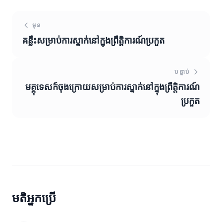
មុន
គន្លឹះសម្រាប់ការស្នាក់នៅក្នុងព្រឹត្តិការណ៍ប្រកួត
បន្ទាប់
មគ្គុទេសក៍ចុងក្រោយសម្រាប់ការស្នាក់នៅក្នុងព្រឹត្តិការណ៍
ប្រកួត
មតិអ្នកប្រើ