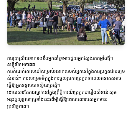
ការប្រាស្រ័យទាក់ទងនឹងអ្នកគាំទ្រអាចជួយអ្នកស្វែងរកកម្លាំងថ្មី។
សន្និសីទអនាគត
ការកំណត់គោលដៅសម្រាប់អនាគតរបស់អ្នកនៅក្នុងការប្រកួតជាមធ្យម
សំខាន់។ ការសម្រេចចិត្តក្នុងការចូលរួមការប្រកួតនាពេលអនាគតអាច
ធ្វើឱ្យអ្នកទទួលបានស្វ័យប្រវត្តិ។
ដោយសារតែការស្នាក់នៅក្នុងព្រឹត្តិការណ៍ប្រកួតជារឿងសំខាន់ សូម
អនុវត្តយុទ្ធសាស្ត្រទាំងនេះដើម្បីធ្វើឱ្យពេលវេលារបស់អ្នកមាន
ប្រសិទ្ធភាព។