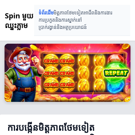
ទំព័រដើម
មិត្តភាពថែមទៀត
អាជីពនិងការងារ
Spin មួយ
ការប្រកួតនិងការស្នាក់នៅ
ឈ្នះភ្លាម
ប្រាក់រង្វាន់និងអត្ថប្រយោជន៍
ការបង្កើនមិត្តភាពថែមទៀត