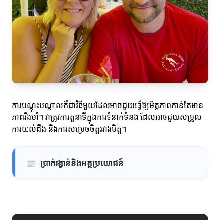
ការបណ្តុះបណ្តាលគឺជាវិធីមួយដែលអាចជួយធ្វើឱ្យមិត្តភាពកាន់តែមាន
ភាពរឹងមាំ។ វាត្រូវការតួនាទីក្នុងការទំនាក់ទំនង ដែលអាចជួយសម្រួល
ការយល់ដឹង និងការសម្រេចចិត្តរវាងមិត្ត។
📰
ប្រាក់រង្វាន់និងអត្ថប្រយោជន៍