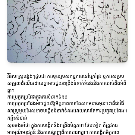
វិធីសាស្រ្តផ្សេងៗដូចជា ការចូលរួមសកម្មភាពនៅក្រៅផ្ទះ ឬការសម្រប
សម្រួលដំណើរ​ដោយគ្នាអាចជួយពង្រឹងទំនាក់ទំនងនិងការយល់ដឹងអំពី
គ្នា។
ការប្រកួតប្រជែងក្នុងការទំនាក់ទំនង
ការប្រកួតប្រជែងអាចជួយឱ្យមិត្តភាពកាន់តែសកម្មជាងមុន។ វា​គឺជាវិធី
សាស្រ្តមួយដែលអាចបង្កើនទំនាក់ទំនងដោយសារតែការប្រកួតប្រជែង។
គន្លឹះសំខាន់
សូមចងចាំថា ក្នុងការបង្កើតនិងពង្រឹងមិត្តភាព ថែមទៀត គឺត្រូវការ
អារម្មណ៍អនុវត្តន៍ និងការបង្ហាញពីការគោរពគ្នា។ ការបង្កើតមិត្តភាព