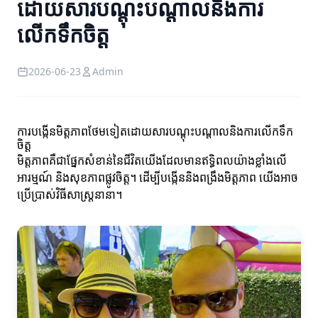
ដោយសារបណ្តុះបណ្តាលនិងការ
លើកទឹកចិត្ត
2026-06-23
Admin
ការបង្កើនមិត្តភាពថែមទៀតដោយសារបណ្តុះបណ្តាលនិងការលើកទឹក
ចិត្ត
មិត្តភាពគឺជាផ្នែកសំខាន់នៃជីវិតយើងដែលមានឥទ្ធិពលយ៉ាងខ្លាំងលើ
អារម្មណ៍ និងសុខភាពផ្លូវចិត្ត។ ដើម្បីបង្កើននិងពង្រឹងមិត្តភាព យើងអាច
ប្រើប្រាស់វិធីសាស្រ្តនានា។