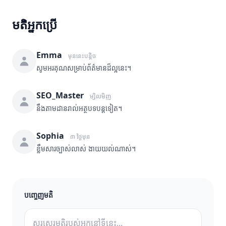
មតិអ្នកប្រើ
Emma
មុននេះបន្តិច
សូមអរគុណសម្រាប់ព័ត៌មានដ៏ល្អនេះ។
SEO_Master
ម្សិលមិញ
នឹងតាមដានរាល់អត្ថបទបន្តទៀត។
Sophia
៣ ថ្ងៃមុន
ខ្លឹមសារច្បាស់លាស់ ងាយយល់ណាស់។
បញ្ចេញមតិ