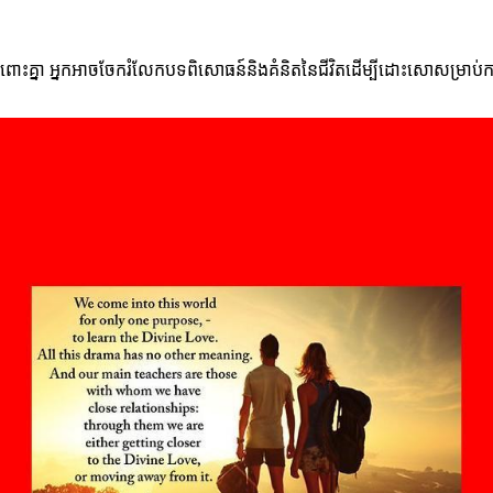
ោះគ្នា អ្នកអាចចែករំលែកបទពិសោធន៍និងគំនិតនៃជីវិតដើម្បីដោះសោសម្រាប់