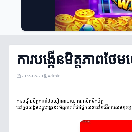
ការបង្កើនមិត្តភាពថែ
2026-06-29
Admin
ការបង្កើនមិត្តភាពថែមទៀតតាមរយៈការលើកទឹកចិត្ត
នៅក្នុងសង្គមបច្ចុប្បន្ននេះ មិត្តភាពគឺជាផ្នែកសំខាន់នៃជីវិតរបស់ម