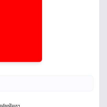
ិងការចែករំលែក។