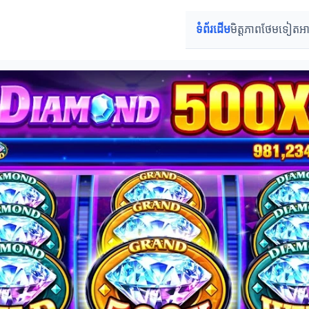
ទំព័រដើម
មិត្តភាពថែមទៀត
អា