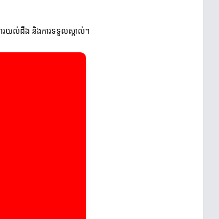
ការយល់ដឹង និងការទទួលស្គាល់។