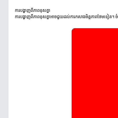
ការបង្ហាញពីភាពខុសគ្នា
ការបង្ហាញពីភាពខុសគ្នាអាចជួយដល់ការកសាងមិត្តភាពថែមទៀត។ ចំព