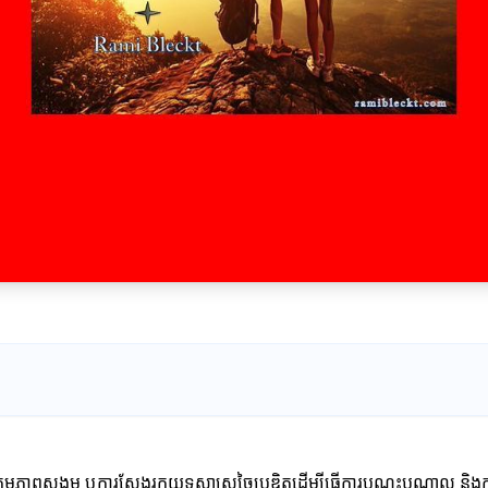
ងសកម្មភាពសង្គម ឬការស្វែងរកយុទ្ធសាស្ត្រច្នៃប្រឌិតដើម្បីធ្វើការបណ្តុះបណ្តាល ន