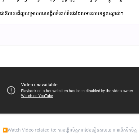
 វាជាឱកាសដ៏ល្អសម្រាប់ការបង្កើតទំនាក់ទំនងដែលមានការទទួលស្គាល់។
▶
Watch Video related to: ការបង្កើនមិត្តភាពថែមទៀតតាមរយៈការលើកទឹកចិត្ត