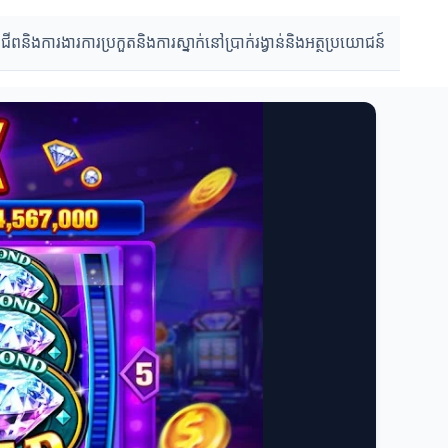
ជីពនិងការងារ
ការប្រកួតនិងការស្នាក់នៅ
ប្រាក់រង្វាន់និងអត្ថប្រយោជន៍