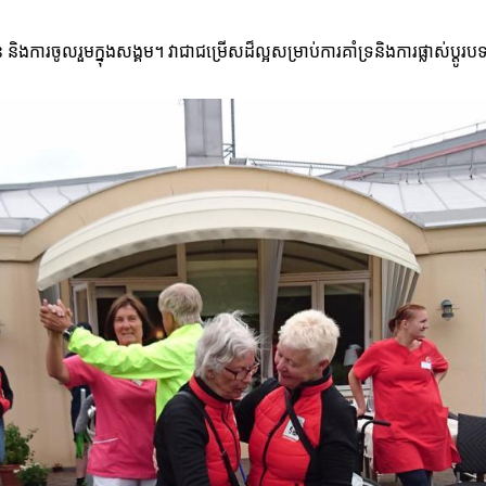
ួន និងការចូលរួមក្នុងសង្គម។ វាជាជម្រើសដ៏ល្អសម្រាប់ការគាំទ្រនិងការផ្លាស់ប្ដូ