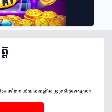
្ត
នមិត្តភាពទាំងនេះ យើងអាចអនុវត្តវិធីសាស្ត្រប្រសើរដូចខាងក្រោម។