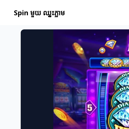
Spin មួយ ឈ្នះភ្លាម