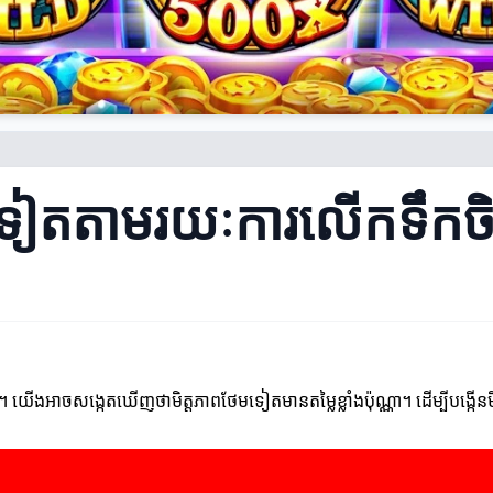
មទៀតតាមរយៈការលើកទឹកចិត
នុស្ស។ យើងអាចសង្កេតឃើញថាមិត្តភាពថែមទៀតមានតម្លៃខ្លាំងប៉ុណ្ណា។ ដើម្បីបង្កើ