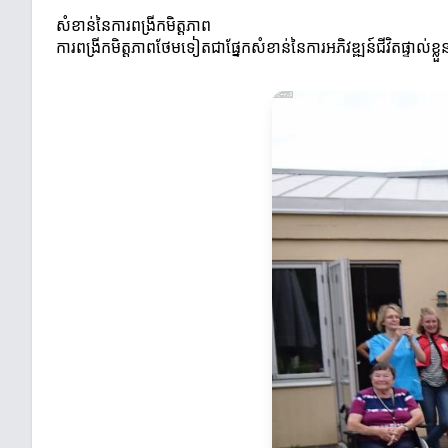
សំខាន់នៃការពង្រីកមិត្តភាព
ការពង្រីកមិត្តភាពថែមទៀតជាផ្នែកសំខាន់នៃការអភិវឌ្ឍន៍ជីវិតផ្ទាល់ខ្ល