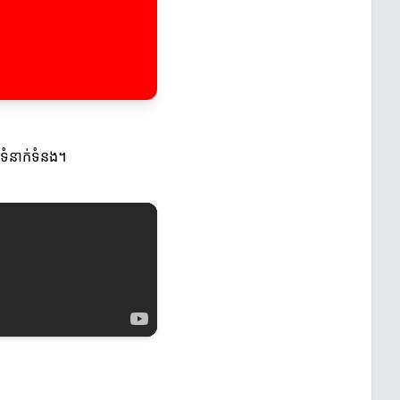
ងទំនាក់ទំនង។