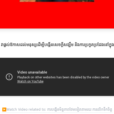
 វាផ្តល់ឱកាសដល់មនុស្សដើម្បីបង្កើនសេចក្តីសង្ឃឹម និងការប្រកួតប្រជែងនៅក្នុ
▶
Watch Video related to: ការបង្កើនមិត្តភាពថែមទៀតតាមរយៈការលើកទឹកចិត្ត