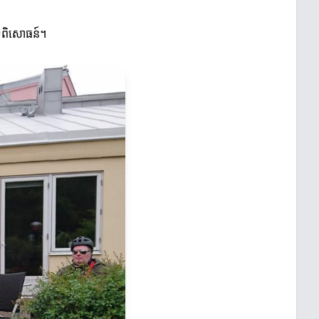
របទពិសោធន៍។