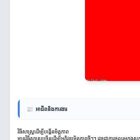
📰
អាជីពនិងការងារ
វិធីសាស្ត្រដើម្បីបង្កើនមិត្តភាព
មានវិធីសាស្ត្រច្រើនដើម្បីអភិវឌ្ឍមិត្តភាពថ្មីៗ។ ដូចជាការចូលរួមក្នុ