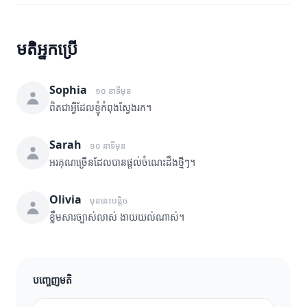
មតិអ្នកប្រើ
Sophia
១០ នាទីមុន
ពិតជាអ្វីដែលខ្ញុំកំពុងស្វែងរក។
Sarah
១០ នាទីមុន
អរគុណច្រើនដែលបានផ្តល់ចំណេះដឹងថ្មីៗ។
Olivia
មុននេះបន្តិច
ខ្លឹមសារច្បាស់លាស់ ងាយយល់ណាស់។
បញ្ចេញមតិ