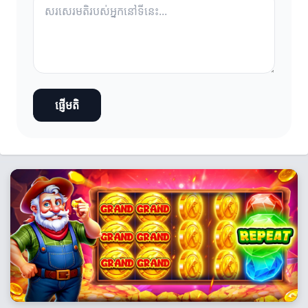
ផ្ញើមតិ