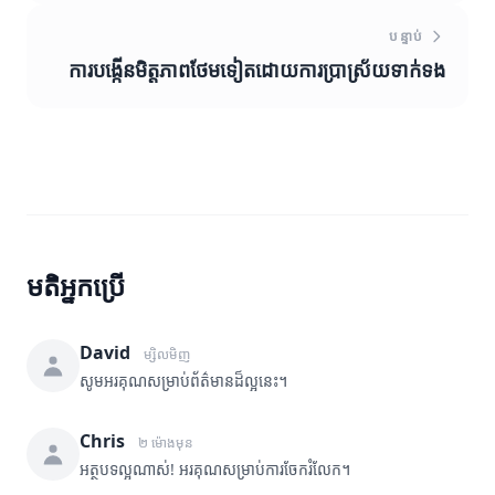
បន្ទាប់
ការបង្កើនមិត្តភាពថែមទៀតដោយការប្រាស្រ័យទាក់ទង
មតិអ្នកប្រើ
David
ម្សិលមិញ
សូមអរគុណសម្រាប់ព័ត៌មានដ៏ល្អនេះ។
Chris
២ ម៉ោងមុន
អត្ថបទល្អណាស់! អរគុណសម្រាប់ការចែករំលែក។