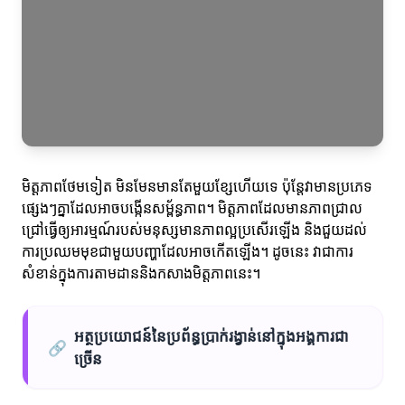
មិត្តភាពថែមទៀត មិនមែនមានតែមួយខ្សែហើយទេ ប៉ុន្តែវាមានប្រភេទ
ផ្សេងៗគ្នាដែលអាចបង្កើនសម្ព័ន្ធភាព។ មិត្តភាពដែលមានភាពជ្រាល
ជ្រៅធ្វើឲ្យអារម្មណ៍របស់មនុស្សមានភាពល្អប្រសើរឡើង និងជួយដល់
ការប្រឈមមុខជាមួយបញ្ហាដែលអាចកើតឡើង។ ដូចនេះ វាជាការ
សំខាន់ក្នុងការតាមដាននិងកសាងមិត្តភាពនេះ។
អត្ថប្រយោជន៍នៃប្រព័ន្ធប្រាក់រង្វាន់នៅក្នុងអង្គការជា
🔗
ច្រើន