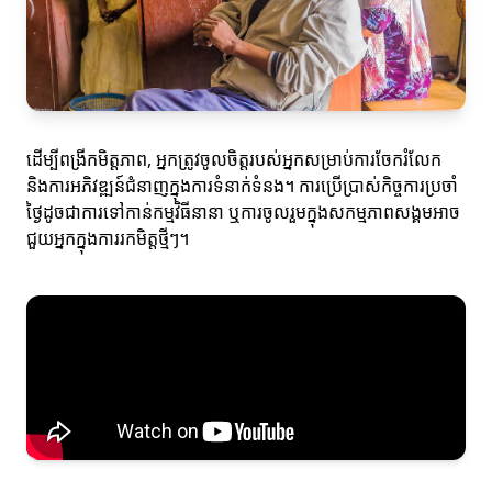
ដើម្បីពង្រីកមិត្តភាព, អ្នកត្រូវចូលចិត្តរបស់អ្នកសម្រាប់ការចែករំលែក
និងការអភិវឌ្ឍន៍ជំនាញក្នុងការទំនាក់ទំនង។ ការប្រើប្រាស់កិច្ចការប្រចាំ
ថ្ងៃដូចជាការទៅកាន់កម្មវិធីនានា ឬការចូលរួមក្នុងសកម្មភាពសង្គមអាច
ជួយអ្នកក្នុងការរកមិត្តថ្មីៗ។