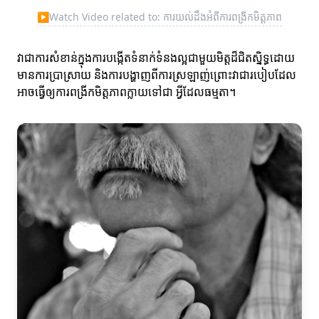
▶
Watch Video related to: ការយល់ដឹងអំពីការពង្រីកមិត្តភាព
វាជាការសំខាន់ក្នុងការបង្កើតទំនាក់ទំនងល្អជាមួយមិត្តដ៏ជិតស្និទ្ធដោយ
មានការប្រាស្រាយ និងការបង្ហាញពីការស្រឡាញ់ព្រោះវាជារបៀបដែល
អាចធ្វើឲ្យការពង្រីកមិត្តភាពក្លាយទៅជា អ្វីដែលធម្មតា។