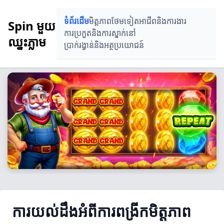
ទំព័រដើម
មិត្តភាពថែមទៀត
អាជីពនិងការងារ
Spin មួយ
ការប្រកួតនិងការស្នាក់នៅ
ឈ្នះភ្លាម
ប្រាក់រង្វាន់និងអត្ថប្រយោជន៍
ការយល់ដឹងអំពីការពង្រីកមិត្តភាព