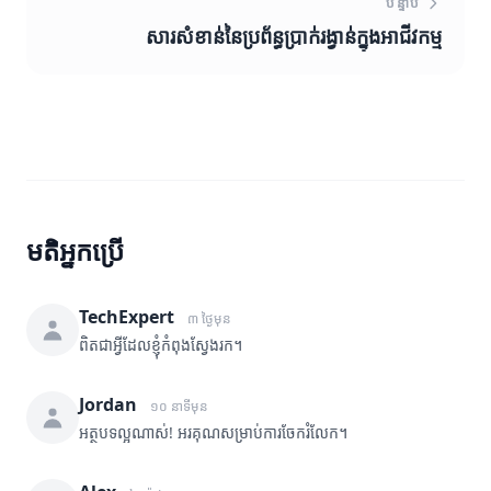
បន្ទាប់
សារសំខាន់នៃប្រព័ន្ធប្រាក់រង្វាន់ក្នុងអាជីវកម្ម
មតិអ្នកប្រើ
TechExpert
៣ ថ្ងៃមុន
ពិតជាអ្វីដែលខ្ញុំកំពុងស្វែងរក។
Jordan
១០ នាទីមុន
អត្ថបទល្អណាស់! អរគុណសម្រាប់ការចែករំលែក។