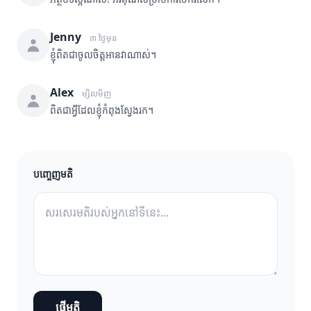
Jenny
៣ ថ្ងៃមុន
ខ្ញុំពិតជាចូលចិត្តអានវាណាស់។
Alex
ម្សិលមិញ
ពិតជាអ្វីដែលខ្ញុំកំពុងស្វែងរក។
បញ្ចេញមតិ
ផ្ញើមតិ