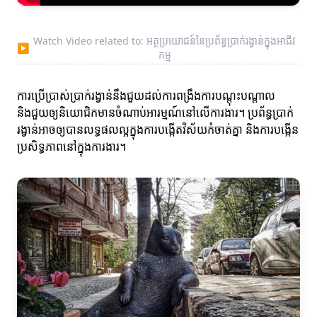
Watch Video related to: អត្ថប្រយោជន៍នៃប្រព័ន្ធប្រាក់រង្វាន់ក្នុងអាជីវ
▶
កម្ម
ការប្រើប្រាស់ប្រាក់រង្វាន់នឹងជួយដល់ការពង្រឹងការបណ្តុះបណ្តាល
និងជួយឲ្យនិយោជិកមានចំណាប់អារម្មណ៍នៅលើការងារ។ ប្រព័ន្ធប្រាក់
រង្វាន់អាចឲ្យបានលទ្ធផលល្អក្នុងការបង្កើតវិស័យកំចាត់គ្នា និងការបង្កើន
ប្រសិទ្ធភាពនៅក្នុងការងារ។