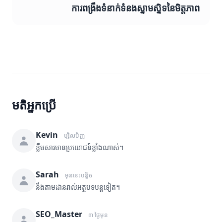
ការពង្រឹងទំនាក់ទំនងស្នាមស្និទនៃមិត្តភាព
មតិអ្នកប្រើ
Kevin
ម្សិលមិញ
ខ្លឹមសារមានប្រយោជន៍ខ្លាំងណាស់។
Sarah
មុននេះបន្តិច
នឹងតាមដានរាល់អត្ថបទបន្តទៀត។
SEO_Master
៣ ថ្ងៃមុន