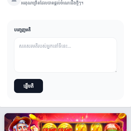
អរគុណច្រើនដែលបានផ្តល់ចំណេះដឹងថ្មីៗ។
បញ្ចេញមតិ
ផ្ញើមតិ