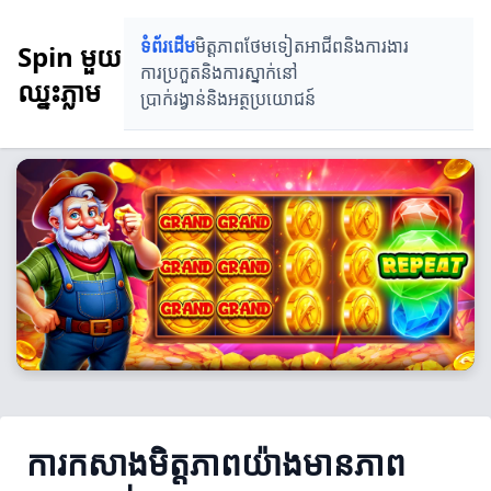
ទំព័រដើម
មិត្តភាពថែមទៀត
អាជីពនិងការងារ
Spin មួយ
ការប្រកួតនិងការស្នាក់នៅ
ឈ្នះភ្លាម
ប្រាក់រង្វាន់និងអត្ថប្រយោជន៍
ការកសាងមិត្តភាពយ៉ាងមានភាព