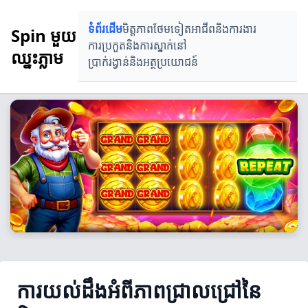
ទំព័រដើម
មិត្តភាពថែមទៀត
អាជីពនិងការងារ
Spin មួយ
ការប្រកួតនិងការស្នាក់នៅ
ឈ្នះភ្លាម
ប្រាក់រង្វាន់និងអត្ថប្រយោជន៍
ការយល់ដឹងអំពីភាពជ្រាលជ្រៅនៃ