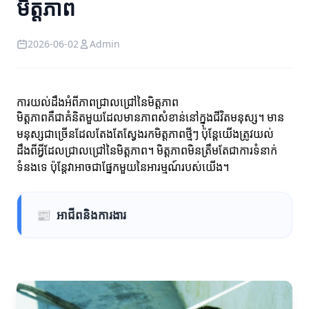
មិត្តភាព
2026-06-02
Admin
ការយល់ដឹងអំពីភាពជ្រាលជ្រៅនៃមិត្តភាព
មិត្តភាពគឺជាគំនិតមួយដែលមានភាពសំខាន់នៅក្នុងជីវិតមនុស្ស។ មាន
មនុស្សជាច្រើនដែលតែងតែស្វែងរកមិត្តភាពថ្មីៗ ប៉ុន្តែយើងត្រូវយល់
ដឹងពីអ្វីដែលជ្រាលជ្រៅនៃមិត្តភាព។ មិត្តភាពមិនត្រឹមតែជាការទំនាក់
ទំនងទេ ប៉ុន្តែវាអាចជាផ្នែកមួយនៃអារម្មណ៍របស់យើង។
📰
អាជីពនិងការងារ